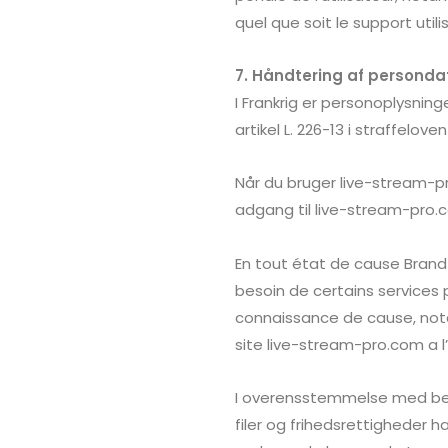
quel que soit le support util
7. Håndtering af personda
I Frankrig er personoplysninge
artikel L. 226-13 i straffelov
Når du bruger live-stream-p
adgang til live-stream-pro.
En tout état de cause
Brand
besoin de certains services 
connaissance de cause, notamm
site live-stream-pro.com a l
I overensstemmelse med best
filer og frihedsrettigheder h