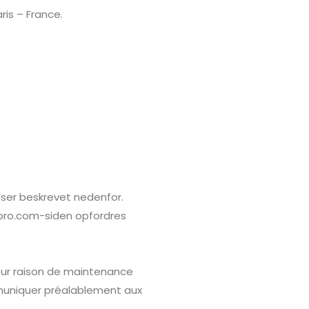
is – France.
lser beskrevet nedenfor.
m-pro.com-siden opfordres
our raison de maintenance
mmuniquer préalablement aux