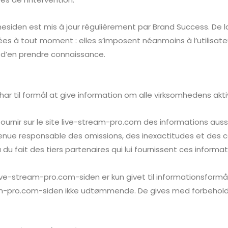
mesiden
est mis à jour régulièrement par
Brand Success
. De
s à tout moment : elles s’imposent néanmoins à l’utilisateur 
n d’en prendre connaissance.
r til formål at give information om alle virksomhedens aktiv
ournir sur le site live-stream-pro.com des informations auss
 tenue responsable des omissions, des inexactitudes et des c
 du fait des tiers partenaires qui lui fournissent ces informat
live-stream-pro.com-siden er kun givet til informationsform
am-pro.com-siden ikke udtømmende. De gives med forbehold 