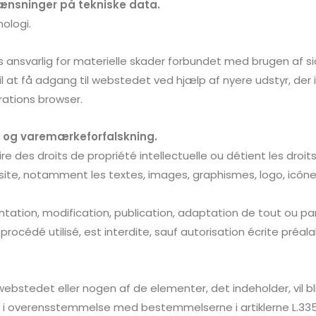
nsninger på tekniske data.
ologi.
 ansvarlig for materielle skader forbundet med brugen af si
l at få adgang til webstedet ved hjælp af nyere udstyr, der 
ations browser.
et og varemærkeforfalskning.
re des droits de propriété intellectuelle ou détient les droit
site, notamment les textes, images, graphismes, logo, icônes,
tation, modification, publication, adaptation de tout ou pa
procédé utilisé, est interdite, sauf autorisation écrite préal
 webstedet eller nogen af de elementer, det indeholder, vil
 i overensstemmelse med bestemmelserne i artiklerne L.335-2