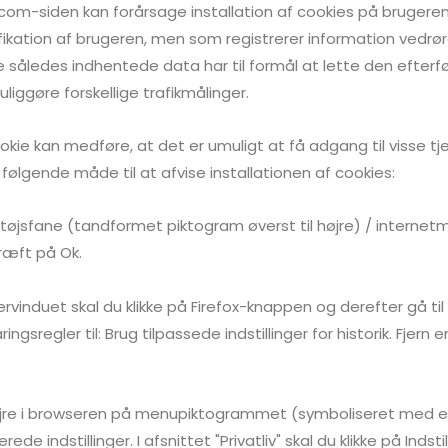
m-siden kan forårsage installation af cookies på brugeren
identifikation af brugeren, men som registrerer information ve
således indhentede data har til formål at lette den efterf
liggøre forskellige trafikmålinger.
okie kan medføre, at det er umuligt at få adgang til visse t
følgende måde til at afvise installationen af cookies:
tøjsfane (tandformet piktogram øverst til højre) / internetmul
kræft på Ok.
rvinduet skal du klikke på Firefox-knappen og derefter gå til f
ringsregler til: Brug tilpassede indstillinger for historik. Fjer
l højre i browseren på menupiktogrammet (symboliseret med e
erede indstillinger. I afsnittet "Privatliv" skal du klikke på Indsti