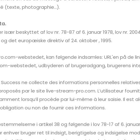
isé (texte, photographie…).
ta.
r især beskyttet af lov nr. 78-87 af 6. januar 1978, lov nr. 20
en og det europæiske direktiv af 24. oktober , 1995.
ro.com-webstedet, kan følgende indsamles: URL'en på de lin
com-webstedet, udbyderen af brugeradgang, brugerens inter
 Success
ne collecte des informations personnelles relatives 
proposés par le site live-stream-pro.com. L’utilisateur fourn
ent lorsqu’il procède par lui-même à leur saisie. Il est alor
’obligation ou non de fournir ces informations.
emmelserne i artikel 38 og følgende i lov 78-17 af 6. janu
ar enhver bruger ret til indsigt, berigtigelse og indsigelse m