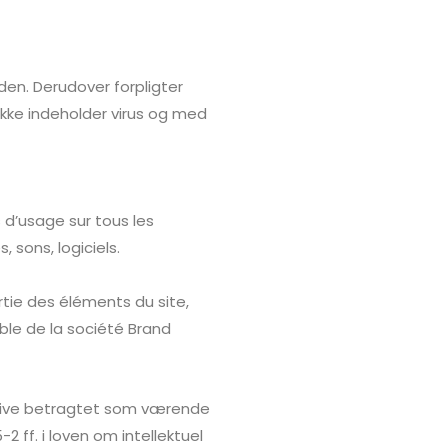
den. Derudover forpligter
ikke indeholder virus og med
s d’usage sur tous les
 sons, logiciels.
rtie des éléments du site,
able de la société
Brand
 blive betragtet som værende
 ff. i loven om intellektuel