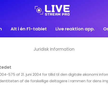
m
Alt i én F1-tablet
Live reaktion app.
O
Juridisk information
stedet
r. 2004-575 af 21. juni 2004 for tillid til den digitale økonomi in
entiteten af de forskellige deltagere i rammen for dens i