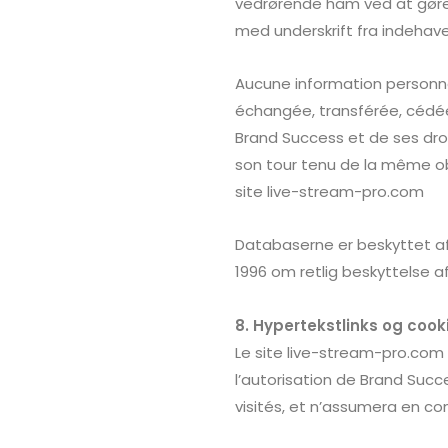
vedrørende ham ved at gøre 
med underskrift fra indehav
Aucune information personnell
échangée, transférée, cédée
Brand Success
et de ses droi
son tour tenu de la même obl
site
live-stream-pro.com
Databaserne er beskyttet af 
1996 om retlig beskyttelse a
8. Hypertekstlinks og cook
Le site live-stream-pro.com 
l’autorisation de
Brand Succ
visités, et n’assumera en c