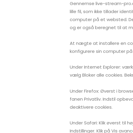
Gennemse live-stream-pro.co
lille fil, som ikke tillader 
computer på et websted. De 
og er også beregnet til at mu
At nægte at installere en co
konfigurere sin computer på 
Under Internet Explorer: værk
vælg Bloker alle cookies. Be
Under Firefox: Øverst i browse
fanen Privatliv. Indstil opbeva
deaktivere cookies.
Under Safari: Klik øverst ti
Indstillinger. Klik på Vis avanc