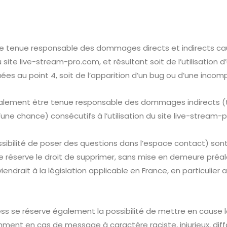
e tenue responsable des dommages directs et indirects ca
 au site live-stream-pro.com, et résultant soit de l’utilisatio
ées au point 4, soit de l’apparition d’un bug ou d’une incompa
alement être tenue responsable des dommages indirects (t
ne chance) consécutifs à l’utilisation du site
live-stream-
sibilité de poser des questions dans l’espace contact) sont
e réserve le droit de supprimer, sans mise en demeure préa
ndrait à la législation applicable en France, en particulier a
ess
se réserve également la possibilité de mettre en cause la
amment en cas de message à caractère raciste, injurieux, di