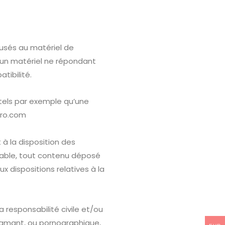
usés au matériel de
n d’un matériel ne répondant
tibilité.
els par exemple qu’une
pro.com
 à la disposition des
lable, tout contenu déposé
ux dispositions relatives à la
 responsabilité civile et/ou
ffamant, ou pornographique,