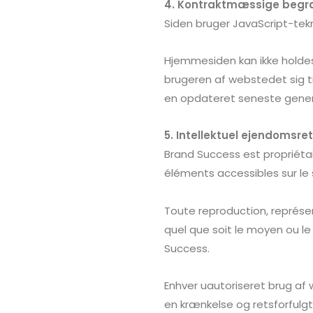
4. Kontraktmæssige begræ
Siden bruger JavaScript-tekn
Hjemmesiden kan ikke holdes
brugeren af webstedet sig ti
en opdateret seneste gener
5. Intellektuel ejendomsr
Brand Success
est propriétai
éléments accessibles sur le 
Toute reproduction, représen
quel que soit le moyen ou le 
Success
.
Enhver uautoriseret brug af
en krænkelse og retsforfulgt