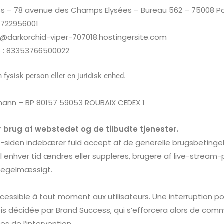
s – 78 avenue des Champs Elysées – Bureau 562 – 75008 Par
7722956001
t@darkorchid-viper-707018.hostingersite.com
e : 83353766500022
 fysisk person eller en juridisk enhed.
rmann – BP 80157 59053 ROUBAIX CEDEX 1
or brug af webstedet og de tilbudte tjenester.
-siden indebærer fuld accept af de generelle brugsbetinge
il enhver tid ændres eller suppleres, brugere af live-strea
 regelmæssigt.
essible à tout moment aux utilisateurs. Une interruption p
ois décidée par
Brand Success
, qui s’efforcera alors de co
es de l’intervention.