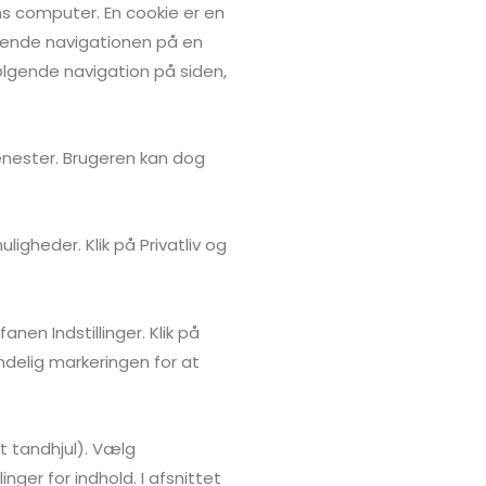
s computer. En cookie er en
drørende navigationen på en
ølgende navigation på siden,
jenester. Brugeren kan dog
igheder. Klik på Privatliv og
anen Indstillinger. Klik på
n endelig markeringen for at
t tandhjul). Vælg
llinger for indhold. I afsnittet