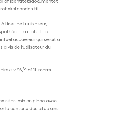
opi af identitetsdokumentet
t skal sendes til.
l’insu de l’utilisateur,
hypothèse du rachat de
entuel acquéreur qui serait à
 vis de l’utilisateur du
irektiv 96/9 af 11. marts
es sites, mis en place avec
ier le contenu des sites ainsi