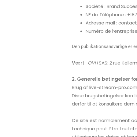
Société :
Brand Succes
N° de Téléphone : +18
Adresse mail : contac
Numéro de l’entrepris
Den publikationsansvarlige er en
Vært
:
OVH
SAS: 2 rue Kelle
2. Generelle betingelser f
Brug af live-stream-pro.com
Disse brugsbetingelser kan t
derfor til at konsultere dem
Ce site est normalement acc
technique peut être toutef
utilisateurs les dates et heur