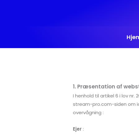
Gå
til
indholdet
Hje
1. Præsentation af web
I henhold til artikel 6 i lov n
stream-pro.com-siden om id
overvågning :
Ejer
: