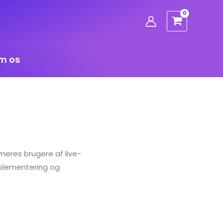
m os
formeres brugere af live-
mplementering og