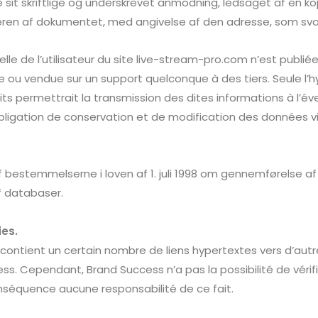
sit skriftlige og underskrevet anmodning, ledsaget af en k
eren af dokumentet, med angivelse af den adresse, som svare
e de l’utilisateur du site live-stream-pro.com n’est publiée à 
 ou vendue sur un support quelconque à des tiers. Seule l’
ts permettrait la transmission des dites informations à l’év
igation de conservation et de modification des données vis à
bestemmelserne i loven af 1. juli 1998 om gennemførelse af d
f databaser.
ies.
contient un certain nombre de liens hypertextes vers d’autr
ess
. Cependant,
Brand Success
n’a pas la possibilité de vérif
onséquence aucune responsabilité de ce fait.