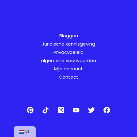
AR
SV
Bloggen
PT
Juridische kennisgeving
IT
Privacybeleid
algemene voorwaarden
NB
Mijn account
FI
Contact
ES
DE
DA
EN
FR
NL