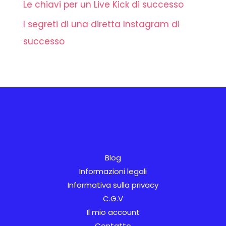
Le chiavi per un Live Kick di successo
I segreti di una diretta Instagram di
successo
AR
SV
Blog
PT
Informazioni legali
Informativa sulla privacy
NL
C.G.V
NB
Il mio account
FI
Contatto