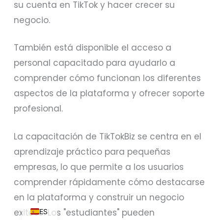
su cuenta en TikTok y hacer crecer su
negocio.
AR
También está disponible el acceso a
SV
personal capacitado para ayudarlo a
PT
comprender cómo funcionan los diferentes
IT
aspectos de la plataforma y ofrecer soporte
NL
profesional.
NB
FI
La capacitación de TikTokBiz se centra en el
DE
aprendizaje práctico para pequeñas
DA
empresas, lo que permite a los usuarios
EN
comprender rápidamente cómo destacarse
FR
en la plataforma y construir un negocio
exitoso. Los "estudiantes" pueden
ES