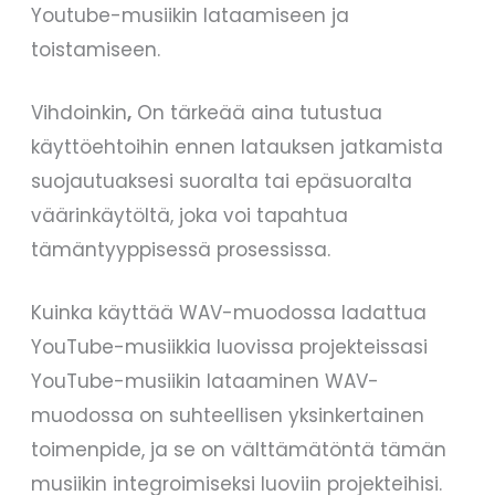
Youtube-musiikin lataamiseen ja
toistamiseen.
Vihdoinkin
,
On tärkeää aina tutustua
käyttöehtoihin ennen latauksen jatkamista
suojautuaksesi suoralta tai epäsuoralta
väärinkäytöltä, joka voi tapahtua
tämäntyyppisessä prosessissa.
Kuinka käyttää WAV-muodossa ladattua
YouTube-musiikkia luovissa projekteissasi
YouTube-musiikin lataaminen WAV-
muodossa on suhteellisen yksinkertainen
toimenpide, ja se on välttämätöntä tämän
musiikin integroimiseksi luoviin projekteihisi.