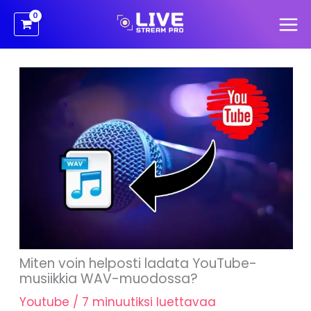
Siirry
sisältöön
Miten voin helposti ladata YouTube-
musiikkia WAV-muodossa?
Youtube
/
7 minuutiksi luettavaa