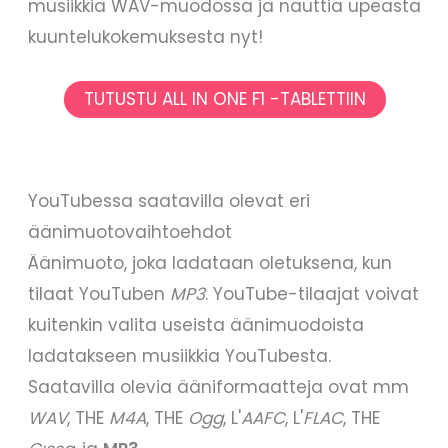
musiikkia WAV-muodossa ja nauttia upeasta
kuuntelukokemuksesta nyt!
TUTUSTU ALL IN ONE F1 -TABLETTIIN
YouTubessa saatavilla olevat eri
äänimuotovaihtoehdot
Äänimuoto, joka ladataan oletuksena, kun
tilaat YouTuben
MP3
. YouTube-tilaajat voivat
kuitenkin valita useista äänimuodoista
ladatakseen musiikkia YouTubesta.
Saatavilla olevia ääniformaatteja ovat mm
WAV
, THE
M4A
, THE
Ogg
, L'
AAFC
, L'
FLAC
, THE