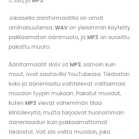
C:ssa
, ja
MP3
.
Jokaisella ääniformaatilla on omat
ominaisuutensa:
WAV
on yleisimmin käytetty
pakkaamaton äänimuoto, ja
MP3
on suosittu
pakattu muoto.
Ääniformaatit
WAV
Ja
MP3
, samoin kuin
muut, ovat saatavilla YouTubessa. Tiedoston
koko ja äänenlaatu vaihtelevat valitsemasi
muodon tyypin mukaan. Pakatut muodot,
kuten
MP3
vievät vähemmän tilaa
kiintolevyltä, mutta tarjoavat huonomman
äänenlaadun kuin pakkaamattomat
tiedostot. Voit siis valita muodon, joka