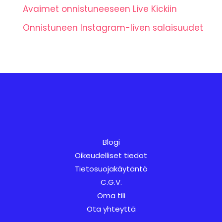
Avaimet onnistuneeseen Live Kickiin
Onnistuneen Instagram-liven salaisuudet
AR
SV
Blogi
PT
Oikeudelliset tiedot
Tietosuojakäytäntö
IT
C.G.V.
NL
Oma tili
NB
Ota yhteyttä
ES