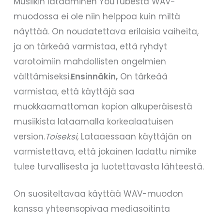
Musiikin lataaminen YouTubesta WAV-
muodossa ei ole niin helppoa kuin miltä
näyttää. On noudatettava erilaisia vaiheita,
ja on tärkeää varmistaa, että ryhdyt
varotoimiin mahdollisten ongelmien
välttämiseksi.
Ensinnäkin,
On tärkeää
varmistaa, että käyttäjä saa
muokkaamattoman kopion alkuperäisestä
musiikista lataamalla korkealaatuisen
version.
Toiseksi,
Lataaessaan käyttäjän on
varmistettava, että jokainen ladattu nimike
tulee turvallisesta ja luotettavasta lähteestä.
On suositeltavaa käyttää WAV-muodon
kanssa yhteensopivaa mediasoitinta