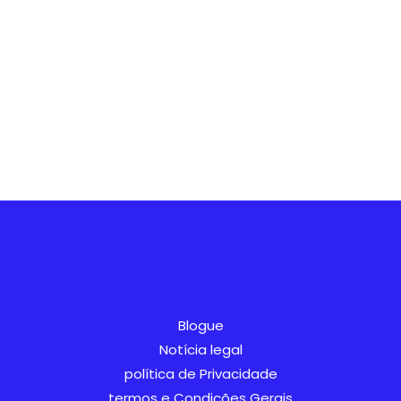
AR
SV
Blogue
IT
Notícia legal
política de Privacidade
NL
termos e Condições Gerais